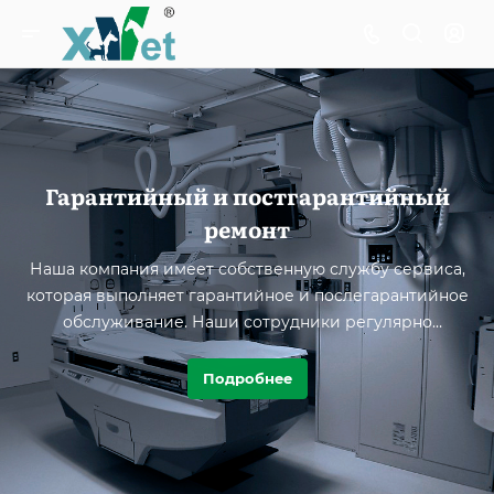
Гарантийный и постгарантийный
ремонт
Наша компания имеет собственную службу сервиса,
которая выполняет гарантийное и послегарантийное
обслуживание. Наши сотрудники регулярно
мониторят рентгеновское оборудование по всей
стране, что обеспечивает наличие у сервисной службы
Подробнее
актуальной и точной информации. Это позволяет нам
быстро реагировать, проводить профилактические
работы и при необходимости посещать объекты в
любой точке Республики. Наши специалисты всегда на