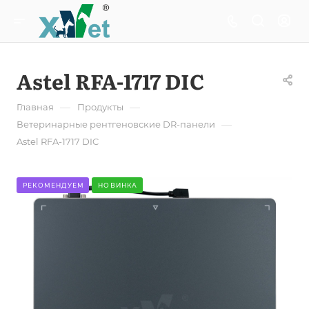
Astel RFA-1717 DIC
—
—
Главная
Продукты
—
Ветеринарные рентгеновские DR-панели
Astel RFA-1717 DIC
РЕКОМЕНДУЕМ
НОВИНКА